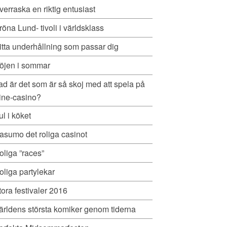
verraska en riktig entusiast
röna Lund- tivoli i världsklass
itta underhållning som passar dig
öjen i sommar
ad är det som är så skoj med att spela på
ine-casino?
ul i köket
asumo det roliga casinot
oliga ”races”
oliga partylekar
tora festivaler 2016
ärldens största komiker genom tiderna