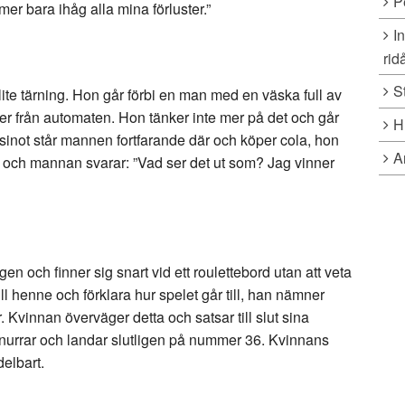
P
er bara ihåg alla mina förluster.”
I
rid
S
 lite tärning. Hon går förbi en man med en väska full av
ler från automaten. Hon tänker inte mer på det och går
H
sinot står mannen fortfarande där och köper cola, hon
A
 och mannan svarar: ”Vad ser det ut som? Jag vinner
en och finner sig snart vid ett roulettebord utan att veta
ill henne och förklara hur spelet går till, han nämner
. Kvinnan överväger detta och satsar till slut sina
nurrar och landar slutligen på nummer 36. Kvinnans
elbart.