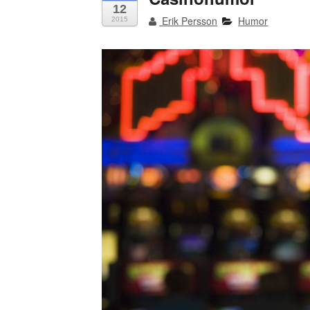
12
Erik Persson
Humor
2015