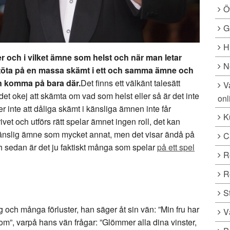
Ö
G
H
r och i vilket ämne som helst och när man letar
N
 stöta på en massa skämt i ett och samma ämne och
n komma på bara där.
Det finns ett välkänt talesätt
V
et okej att skämta om vad som helst eller så är det inte
onl
r inte att dåliga skämt i känsliga ämnen inte får
K
rivet och utförs rätt spelar ämnet ingen roll, det kan
a känslig ämne som mycket annat, men det visar ändå på
C
h sedan är det ju faktiskt många som spelar
på ett spel
R
R
S
 och många förluster, han säger åt sin vän: ”Min fru har
V
m”, varpå hans vän frågar: ”Glömmer alla dina vinster,