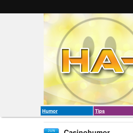
Humor
Tips
Casinohumor
JUN