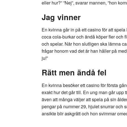
eller hur?” ”Nej”, svarar mannen, ”hon komm
Jag vinner
En kvinna går in på ett casino för att spela
coca cola-burkar och ändå köper fler och f
och spelar. När hon slutligen ska lämna ca
frågar honom vad det är han håller på med
ju!”
Rätt men ändå fel
En kvinna besöker ett casino för första gång
exakt hur det går till. En ung man går upp t
även att många väljer att spela på sin ålder
pengar på nummer 29, hjulet snurrar och s
ansikte blir askgrått och hon svimmar omed